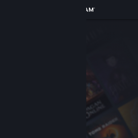
Giriş yap
Mağaza
Topluluk
Hakkında
Destek
Dili değiştir
Steam mobil uygulamasını yükle
Masaüstü internet sitesini görüntüle