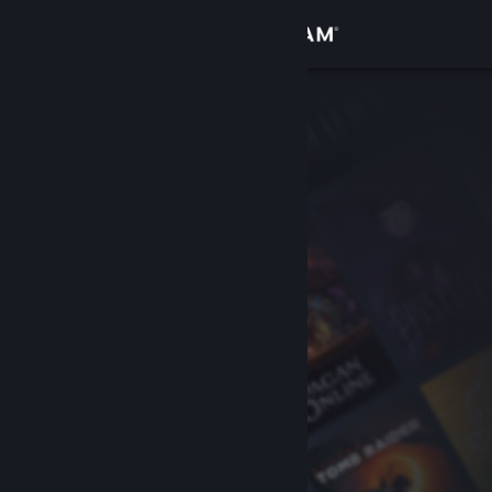
Giriş yap
Mağaza
Topluluk
Hakkında
Destek
Dili değiştir
Steam mobil uygulamasını yükle
Masaüstü internet sitesini görüntüle