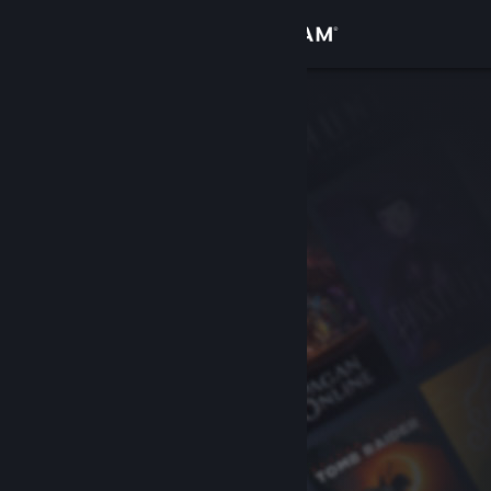
Giriş yap
Mağaza
Topluluk
Hakkında
Destek
Dili değiştir
Steam mobil uygulamasını yükle
Masaüstü internet sitesini görüntüle