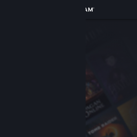
Giriş yap
Mağaza
Topluluk
Hakkında
Destek
Dili değiştir
Steam mobil uygulamasını yükle
Masaüstü internet sitesini görüntüle