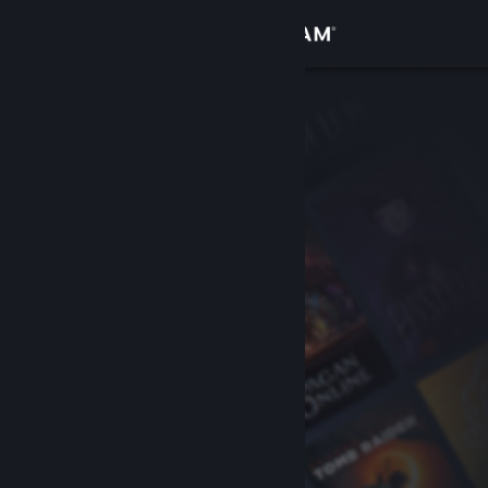
Giriş yap
Mağaza
Topluluk
Hakkında
Destek
Dili değiştir
Steam mobil uygulamasını yükle
Masaüstü internet sitesini görüntüle