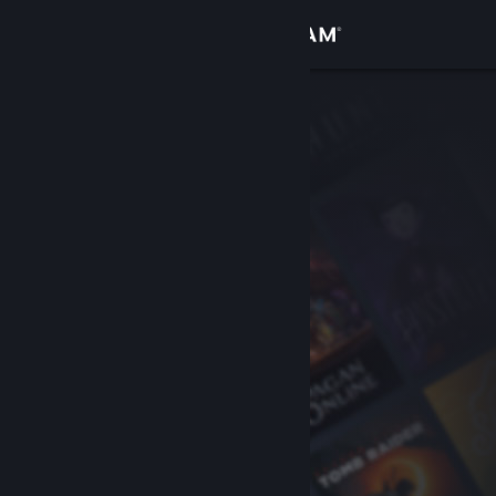
Giriş yap
Mağaza
Topluluk
Hakkında
Destek
Dili değiştir
Steam mobil uygulamasını yükle
Masaüstü internet sitesini görüntüle