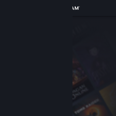
Giriş yap
Mağaza
Topluluk
Hakkında
Destek
Dili değiştir
Steam mobil uygulamasını yükle
Masaüstü internet sitesini görüntüle