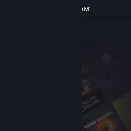
Giriş yap
Mağaza
Topluluk
Hakkında
Destek
Dili değiştir
Steam mobil uygulamasını yükle
Masaüstü internet sitesini görüntüle