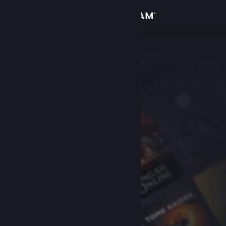
Giriş yap
Mağaza
Topluluk
Hakkında
Destek
Dili değiştir
Steam mobil uygulamasını yükle
Masaüstü internet sitesini görüntüle