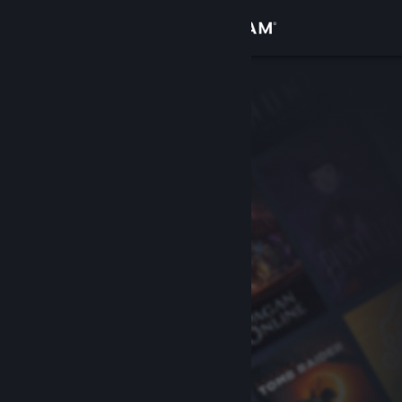
Giriş yap
Mağaza
Topluluk
Hakkında
Destek
Dili değiştir
Steam mobil uygulamasını yükle
Masaüstü internet sitesini görüntüle