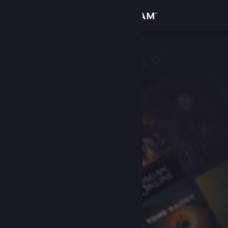
Giriş yap
Mağaza
Topluluk
Hakkında
Destek
Dili değiştir
Steam mobil uygulamasını yükle
Masaüstü internet sitesini görüntüle