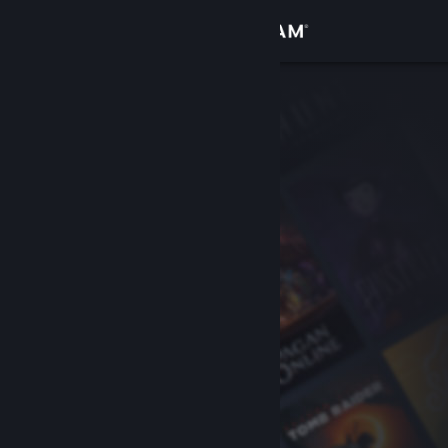
Giriş yap
Mağaza
Topluluk
Hakkında
Destek
Dili değiştir
Steam mobil uygulamasını yükle
Masaüstü internet sitesini görüntüle