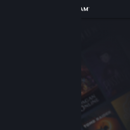
Giriş yap
Mağaza
Topluluk
Hakkında
Destek
Dili değiştir
Steam mobil uygulamasını yükle
Masaüstü internet sitesini görüntüle