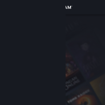
Giriş yap
Mağaza
Topluluk
Hakkında
Destek
Dili değiştir
Steam mobil uygulamasını yükle
Masaüstü internet sitesini görüntüle