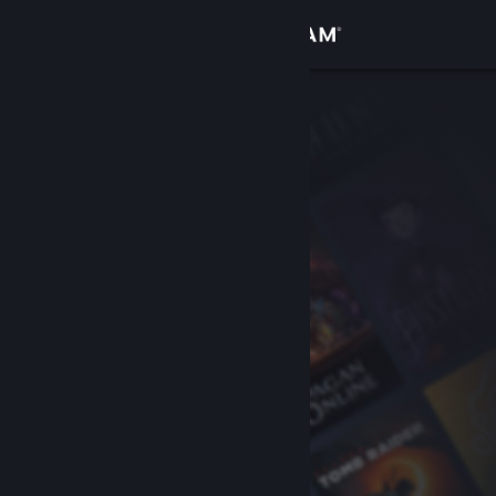
Giriş yap
Mağaza
Topluluk
Hakkında
Destek
Dili değiştir
Steam mobil uygulamasını yükle
Masaüstü internet sitesini görüntüle