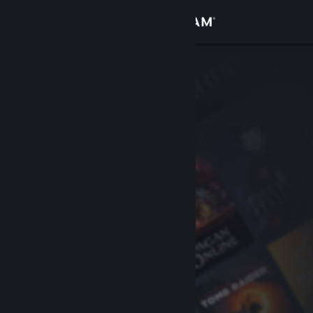
Giriş yap
Mağaza
Topluluk
Hakkında
Destek
Dili değiştir
Steam mobil uygulamasını yükle
Masaüstü internet sitesini görüntüle