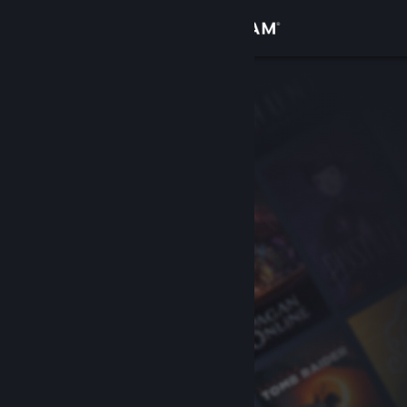
Giriş yap
Mağaza
Topluluk
Hakkında
Destek
Dili değiştir
Steam mobil uygulamasını yükle
Masaüstü internet sitesini görüntüle