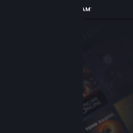
Giriş yap
Mağaza
Topluluk
Hakkında
Destek
Dili değiştir
Steam mobil uygulamasını yükle
Masaüstü internet sitesini görüntüle