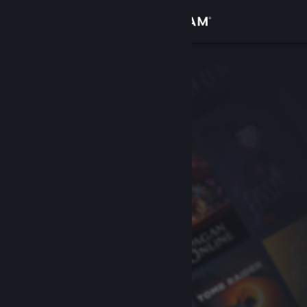
Giriş yap
Mağaza
Topluluk
Hakkında
Destek
Dili değiştir
Steam mobil uygulamasını yükle
Masaüstü internet sitesini görüntüle