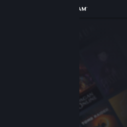
Giriş yap
Mağaza
Topluluk
Hakkında
Destek
Dili değiştir
Steam mobil uygulamasını yükle
Masaüstü internet sitesini görüntüle