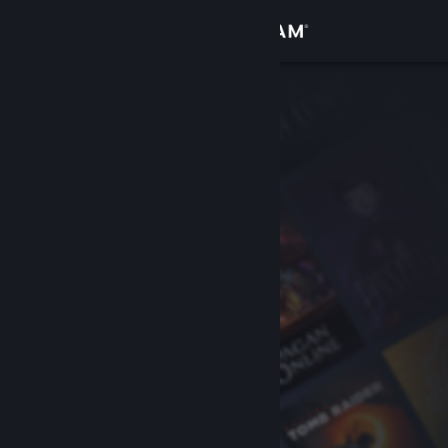
Giriş yap
Mağaza
Topluluk
Hakkında
Destek
Dili değiştir
Steam mobil uygulamasını yükle
Masaüstü internet sitesini görüntüle