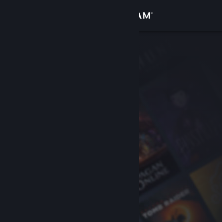
Giriş yap
Mağaza
Topluluk
Hakkında
Destek
Dili değiştir
Steam mobil uygulamasını yükle
Masaüstü internet sitesini görüntüle