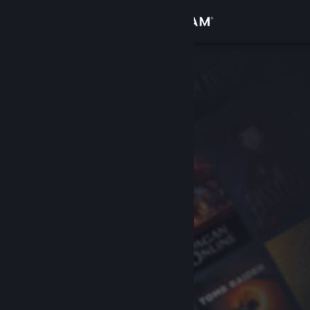
Giriş yap
Mağaza
Topluluk
Hakkında
Destek
Dili değiştir
Steam mobil uygulamasını yükle
Masaüstü internet sitesini görüntüle