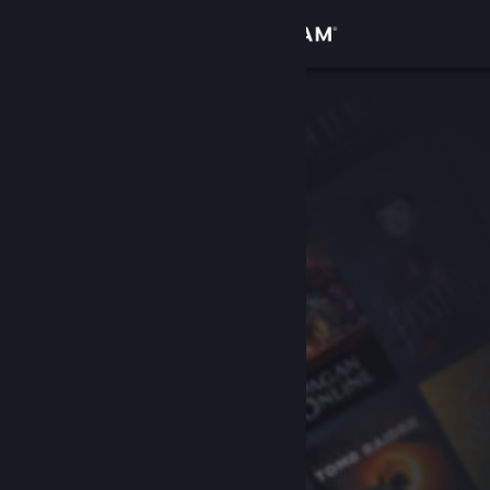
Giriş yap
Mağaza
Topluluk
Hakkında
Destek
Dili değiştir
Steam mobil uygulamasını yükle
Masaüstü internet sitesini görüntüle