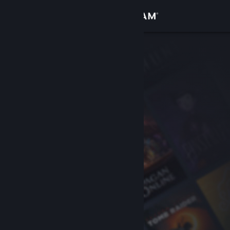
Giriş yap
Mağaza
Topluluk
Hakkında
Destek
Dili değiştir
Steam mobil uygulamasını yükle
Masaüstü internet sitesini görüntüle