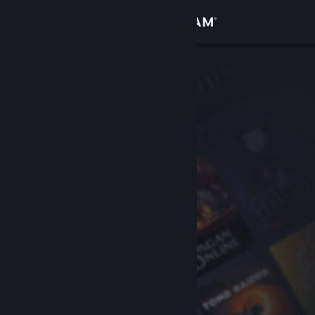
Giriş yap
Mağaza
Topluluk
Hakkında
Destek
Dili değiştir
Steam mobil uygulamasını yükle
Masaüstü internet sitesini görüntüle