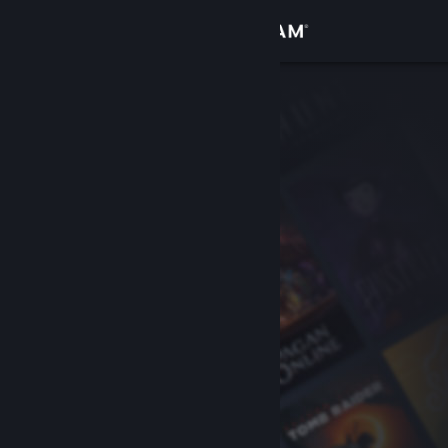
Giriş yap
Mağaza
Topluluk
Hakkında
Destek
Dili değiştir
Steam mobil uygulamasını yükle
Masaüstü internet sitesini görüntüle