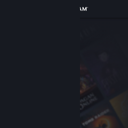
Giriş yap
Mağaza
Topluluk
Hakkında
Destek
Dili değiştir
Steam mobil uygulamasını yükle
Masaüstü internet sitesini görüntüle