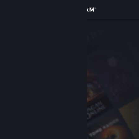
Giriş yap
Mağaza
Topluluk
Hakkında
Destek
Dili değiştir
Steam mobil uygulamasını yükle
Masaüstü internet sitesini görüntüle