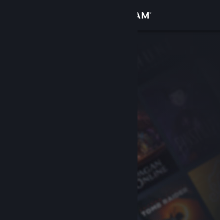
Giriş yap
Mağaza
Topluluk
Hakkında
Destek
Dili değiştir
Steam mobil uygulamasını yükle
Masaüstü internet sitesini görüntüle