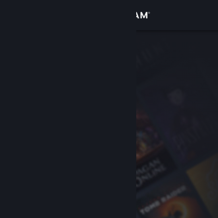
Giriş yap
Mağaza
Topluluk
Hakkında
Destek
Dili değiştir
Steam mobil uygulamasını yükle
Masaüstü internet sitesini görüntüle