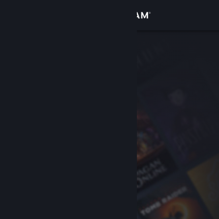
Giriş yap
Mağaza
Topluluk
Hakkında
Destek
Dili değiştir
Steam mobil uygulamasını yükle
Masaüstü internet sitesini görüntüle