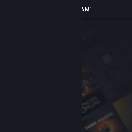
Giriş yap
Mağaza
Topluluk
Hakkında
Destek
Dili değiştir
Steam mobil uygulamasını yükle
Masaüstü internet sitesini görüntüle