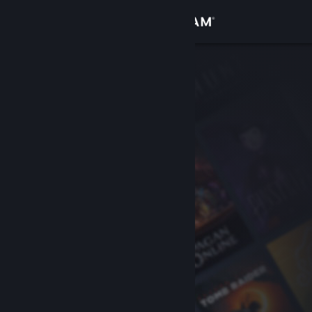
Giriş yap
Mağaza
Topluluk
Hakkında
Destek
Dili değiştir
Steam mobil uygulamasını yükle
Masaüstü internet sitesini görüntüle