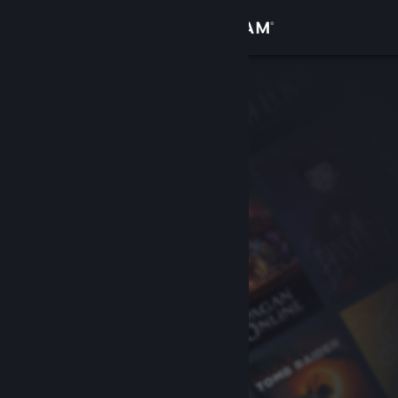
Giriş yap
Mağaza
Topluluk
Hakkında
Destek
Dili değiştir
Steam mobil uygulamasını yükle
Masaüstü internet sitesini görüntüle