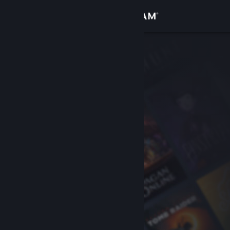
Giriş yap
Mağaza
Topluluk
Hakkında
Destek
Dili değiştir
Steam mobil uygulamasını yükle
Masaüstü internet sitesini görüntüle