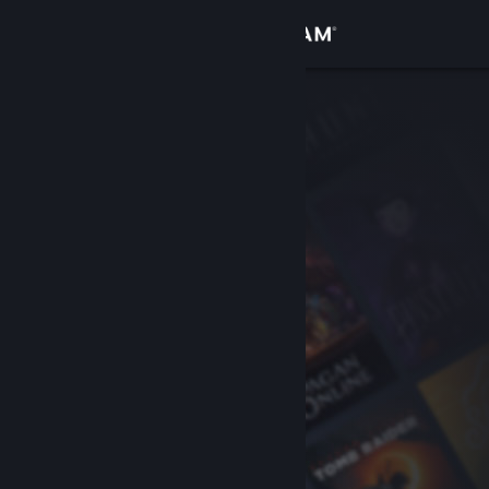
Giriş yap
Mağaza
Topluluk
Hakkında
Destek
Dili değiştir
Steam mobil uygulamasını yükle
Masaüstü internet sitesini görüntüle