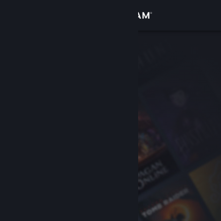
Giriş yap
Mağaza
Topluluk
Hakkında
Destek
Dili değiştir
Steam mobil uygulamasını yükle
Masaüstü internet sitesini görüntüle