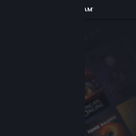
Giriş yap
Mağaza
Topluluk
Hakkında
Destek
Dili değiştir
Steam mobil uygulamasını yükle
Masaüstü internet sitesini görüntüle