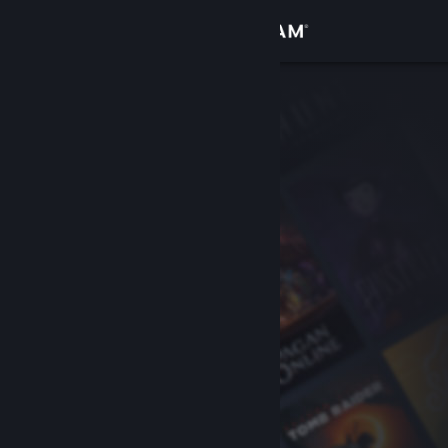
Giriş yap
Mağaza
Topluluk
Hakkında
Destek
Dili değiştir
Steam mobil uygulamasını yükle
Masaüstü internet sitesini görüntüle