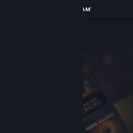
Giriş yap
Mağaza
Topluluk
Hakkında
Destek
Dili değiştir
Steam mobil uygulamasını yükle
Masaüstü internet sitesini görüntüle