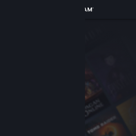
Giriş yap
Mağaza
Topluluk
Hakkında
Destek
Dili değiştir
Steam mobil uygulamasını yükle
Masaüstü internet sitesini görüntüle