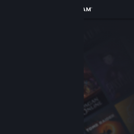
Giriş yap
Mağaza
Topluluk
Hakkında
Destek
Dili değiştir
Steam mobil uygulamasını yükle
Masaüstü internet sitesini görüntüle