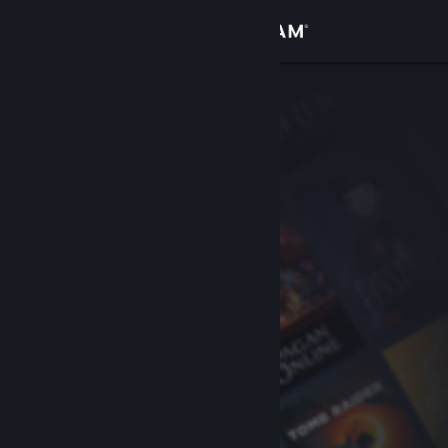
Giriş yap
Mağaza
Topluluk
Hakkında
Destek
Dili değiştir
Steam mobil uygulamasını yükle
Masaüstü internet sitesini görüntüle