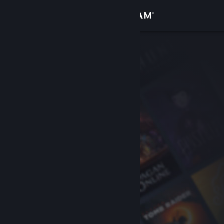
Giriş yap
Mağaza
Topluluk
Hakkında
Destek
Dili değiştir
Steam mobil uygulamasını yükle
Masaüstü internet sitesini görüntüle