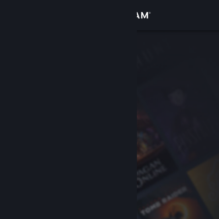
Giriş yap
Mağaza
Topluluk
Hakkında
Destek
Dili değiştir
Steam mobil uygulamasını yükle
Masaüstü internet sitesini görüntüle