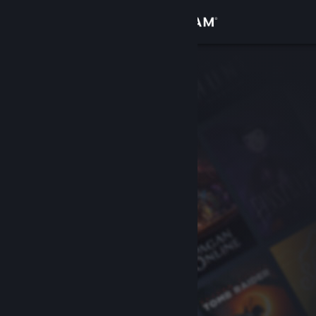
Giriş yap
Mağaza
Topluluk
Hakkında
Destek
Dili değiştir
Steam mobil uygulamasını yükle
Masaüstü internet sitesini görüntüle