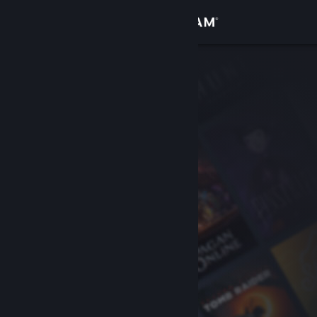
Giriş yap
Mağaza
Topluluk
Hakkında
Destek
Dili değiştir
Steam mobil uygulamasını yükle
Masaüstü internet sitesini görüntüle