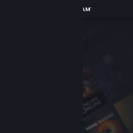
Giriş yap
Mağaza
Topluluk
Hakkında
Destek
Dili değiştir
Steam mobil uygulamasını yükle
Masaüstü internet sitesini görüntüle