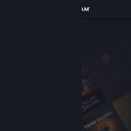
Giriş yap
Mağaza
Topluluk
Hakkında
Destek
Dili değiştir
Steam mobil uygulamasını yükle
Masaüstü internet sitesini görüntüle